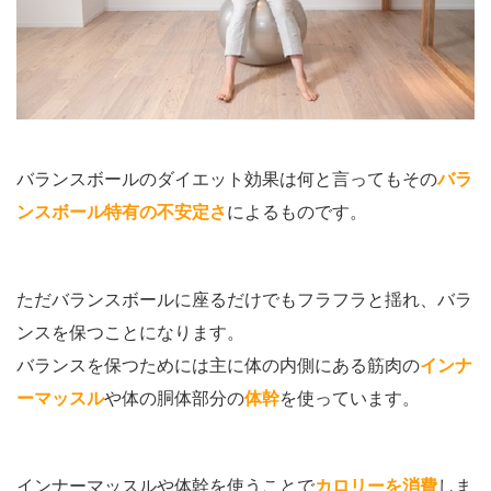
バランスボールのダイエット効果は何と言ってもその
バラ
ンスボール特有の不安定さ
によるものです。
ただバランスボールに座るだけでもフラフラと揺れ、バラ
ンスを保つことになります。
バランスを保つためには主に体の内側にある筋肉の
インナ
ーマッスル
や体の胴体部分の
体幹
を使っています。
インナーマッスルや体幹を使うことで
カロリーを消費
しま