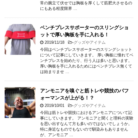
常の腕立て伏せでは胸板を厚くして筋肥大させるの
にもある程度限界 …
ベンチプレスサポーターのスリングショ
ットで厚い胸板を手に入れる！
2019/11/18
-
グッズやアイテム
今回はベンチプレスサポーターのスリングショット
について記事にしていきます。 厚い胸板に憧れてベ
ンチプレスを始めたり、行う人は多いと思います。
厚い胸板を手に入れるためにはベンチプレス無くて
は始まりませ …
アンモニアを嗅ぐと筋トレや競技のパフ
ォーマンスが上がる！？
2019/10/01
-
グッズやアイテム
今回は筋トレや競技におけるアンモニアについて記
事にしていきます。 アンモニアと聞くと理科の実験
を思い出すなんて方も多いのではないでしょうか。
特に身近なものでもないので馴染みもありません
が、アンモニア …