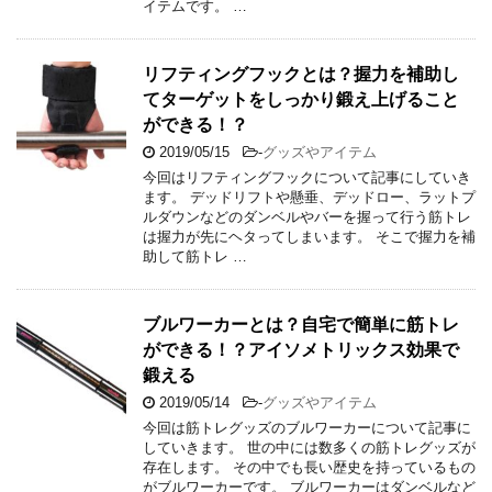
イテムです。 …
リフティングフックとは？握力を補助し
てターゲットをしっかり鍛え上げること
ができる！？
2019/05/15
-
グッズやアイテム
今回はリフティングフックについて記事にしていき
ます。 デッドリフトや懸垂、デッドロー、ラットプ
ルダウンなどのダンベルやバーを握って行う筋トレ
は握力が先にヘタってしまいます。 そこで握力を補
助して筋トレ …
ブルワーカーとは？自宅で簡単に筋トレ
ができる！？アイソメトリックス効果で
鍛える
2019/05/14
-
グッズやアイテム
今回は筋トレグッズのブルワーカーについて記事に
していきます。 世の中には数多くの筋トレグッズが
存在します。 その中でも長い歴史を持っているもの
がブルワーカーです。 ブルワーカーはダンベルなど