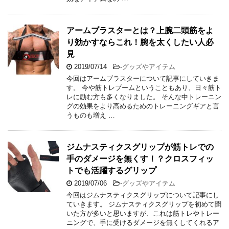
アームブラスターとは？上腕二頭筋をよ
り効かすならこれ！腕を太くしたい人必
見
2019/07/14
-
グッズやアイテム
今回はアームブラスターについて記事にしていきま
す。 今や筋トレブームということもあり、日々筋ト
レに励む方も多くなりました。 そんな中トレーニン
グの効果をより高めるためのトレーニングギアと言
うものも増え …
ジムナスティクスグリップが筋トレでの
手のダメージを無くす！？クロスフィッ
トでも活躍するグリップ
2019/07/06
-
グッズやアイテム
今回はジムナスティクスグリップについて記事にし
ていきます。 ジムナスティクスグリップを初めて聞
いた方が多いと思いますが、これは筋トレやトレー
ニングで、手に受けるダメージを無くしてくれるア