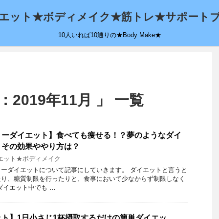
エット★ボディメイク★筋トレ★サポート
10人いれば10通りの★Body Make★
2019年11月 」 一覧
リーダイエット】食べても痩せる！？夢のようなダイ
？その効果ややり方は？
エット★ボディメイク
ーダイエットについて記事にしていきます。 ダイエットと言うと
たり、糖質制限を行ったりと、食事において少なからず制限しなく
ダイエット中でも …
ト】1日小さじ1杯摂取するだけの簡単ダイエッ