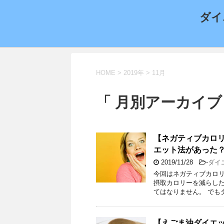
ダイ
HOME
>
2019年
>
11月
「 月別アーカイブ：
【ネガティブカロ
エット法があった
2019/11/28
-
ダイ
今回はネガティブカロリ
摂取カロリーを減らし
てはなりません。 でも
【えごま油ダイエッ