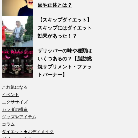
因や正体とは？
【スキップダイエット】
スキップにはダイエット
効果があった！？
ザリッパーの味や種類は
いくつあるの？【脂肪燃
焼サプリメント・ファッ
トバーナー】
これ気になる
イベント
エクササイズ
カラダの構造
グッズやアイテム
コラム
ダイエット★ボディメイク