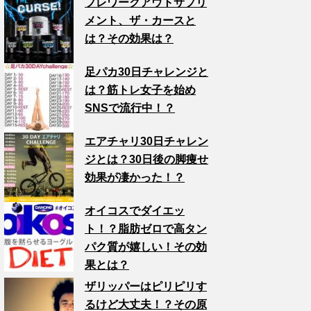
プレワークアウトサプリ
メント、ザ・カースと
は？その効果は？
足パカ30日チャレンジと
は？筋トレ女子を始め
SNSで流行中！？
エアチャリ30日チャレン
ジとは？30日後の脚痩せ
効果が凄かった！？
オイコスでダイエッ
ト！？脂肪ゼロで高タン
パク質が嬉しい！その効
果とは？
ザリッパーはピリピリす
るけど大丈夫！？その原