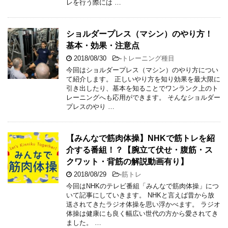
レを行う際には …
ショルダープレス（マシン）のやり方！
基本・効果・注意点
2018/08/30
-
トレーニング種目
今回はショルダープレス（マシン）のやり方につい
て紹介します。 正しいやり方を知り効果を最大限に
引き出したり、基本を知ることでワンランク上のト
レーニングへも応用ができます。 そんなショルダー
プレスのやり …
【みんなで筋肉体操】NHKで筋トレを紹
介する番組！？【腕立て伏せ・腹筋・ス
クワット・背筋の解説動画有り】
2018/08/29
-
筋トレ
今回はNHKのテレビ番組「みんなで筋肉体操」につ
いて記事にしていきます。 NHKと言えば昔から放
送されてきたラジオ体操を思い浮かべます。 ラジオ
体操は健康にも良く幅広い世代の方から愛されてき
ました。 …