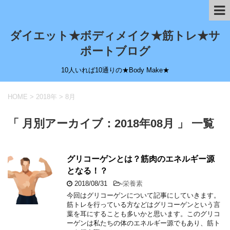
ダイエット★ボディメイク★筋トレ★サ
ポートブログ
10人いれば10通りの★Body Make★
HOME
>
2018年
>
8月
「 月別アーカイブ：2018年08月 」 一覧
グリコーゲンとは？筋肉のエネルギー源
となる！？
2018/08/31
-
栄養素
今回はグリコーゲンについて記事にしていきます。
筋トレを行っている方などはグリコーゲンという言
葉を耳にすることも多いかと思います。このグリコ
ーゲンは私たちの体のエネルギー源でもあり、筋ト