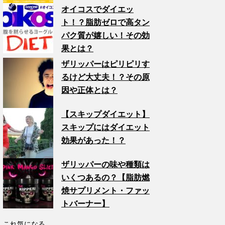
オイコスでダイエッ
ト！？脂肪ゼロで高タン
パク質が嬉しい！その効
果とは？
ザリッパーはピリピリす
るけど大丈夫！？その原
因や正体とは？
【スキップダイエット】
スキップにはダイエット
効果があった！？
ザリッパーの味や種類は
いくつあるの？【脂肪燃
焼サプリメント・ファッ
トバーナー】
これ気になる