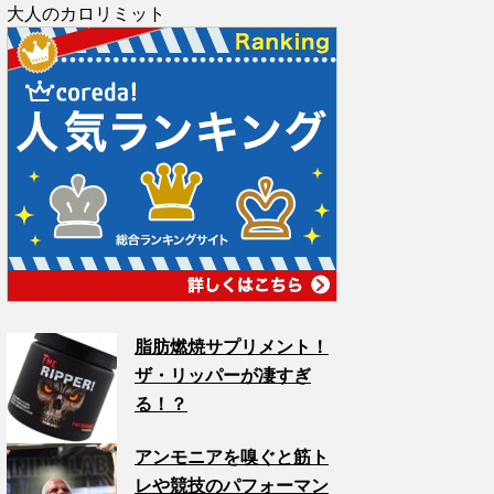
大人のカロリミット
脂肪燃焼サプリメント！
ザ・リッパーが凄すぎ
る！？
アンモニアを嗅ぐと筋ト
レや競技のパフォーマン