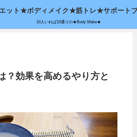
エット★ボディメイク★筋トレ★サポート
10人いれば10通りの★Body Make★
は？効果を高めるやり方と