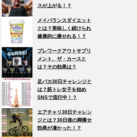
スが上がる！？
メイバランスダイエット
とは？美味しく続けられ
健康的に痩せれる！？
プレワークアウトサプリ
メント、ザ・カースと
は？その効果は？
足パカ30日チャレンジと
は？筋トレ女子を始め
SNSで流行中！？
エアチャリ30日チャレン
ジとは？30日後の脚痩せ
効果が凄かった！？