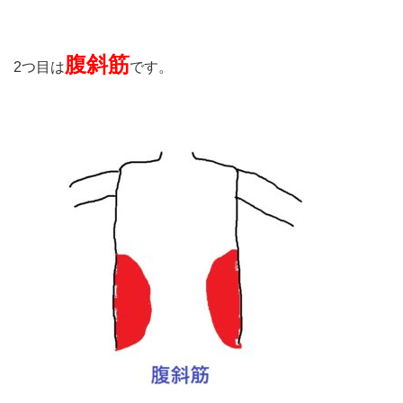
腹斜筋
2つ目は
です。