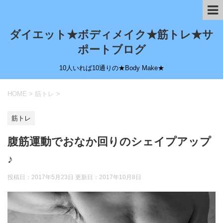
ダイエット★ボディメイク★筋トレ★サ
ポートブログ
10人いれば10通りの★Body Make★
HOME
>
筋トレ
>
筋トレ
腹筋運動でおなか回りのシェイプアップ
♪
投稿日：2017年5月23日 更新日：
2017年10月8日