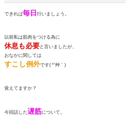
毎日
できれば
行いましょう。
以前私は筋肉をつける為に
休息も必要
と言いましたが、
おなかに関しては
すこし例外
です( *´艸｀)
覚えてますか？
遅筋
今回話した
について。