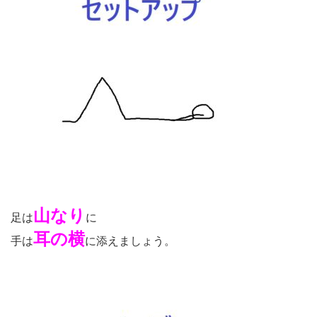
山なり
足は
に
耳の横
手は
に添えましょう。