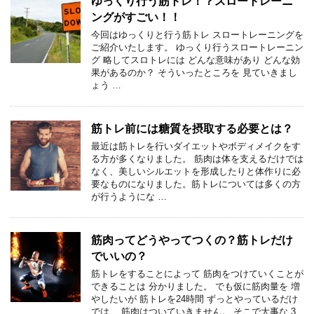
ゆっくり行う筋トレ！？スロートレーニ
ングがすごい！！
今回はゆっくりと行う筋トレ スロートレーニングを
ご紹介いたします。 ゆっくり行うスロートレーニン
グ 略してスロトレには どんな意味があり どんな効
果があるのか？ そういったところを 見ていきまし
ょう …
筋トレ前には糖質を摂取する必要とは？
最近は筋トレを行いダイエットやボディメイクをす
る方が多くなりました。 筋肉は体を支えるだけでは
なく、美しいシルエットを形成したりと体作りに必
要なものになりました。筋トレについては多くの方
が行うようにな …
筋肉ってどうやってつくの？筋トレだけ
でいいの？
筋トレをすることによって 筋肉をつけていくことが
できることは 分かりました。 でも仮に筋肉量を 増
やしたいが 筋トレを24時間 ずっとやっているだけ
では、 筋肉はついていきません。 そこで大事な 3