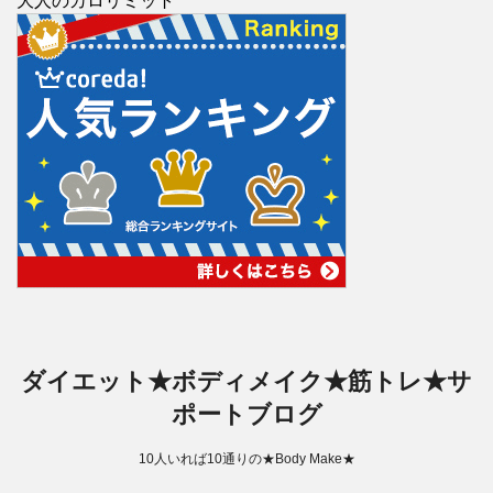
大人のカロリミット
ダイエット★ボディメイク★筋トレ★サ
ポートブログ
10人いれば10通りの★Body Make★