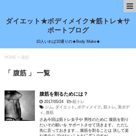
ダイエット★ボディメイク★筋トレ★サ
ポートブログ
10人いれば10通りの★Body Make★
HOME
>
腹筋
「 腹筋 」 一覧
腹筋を割るためには？
2017/05/24
-
筋トレ
ジム
,
ダイエット
,
ボディメイク
,
筋トレ
,
美ボデ
ィ
,
腹筋
さあ今回は筋トレ女子や 男性のために 腹筋を割り
たいその願いを サポートさせて頂きます。 ただし
先に言っておきます… 腹筋を割ることは 決して楽
な道のり ではないことを( ﾟДﾟ) ですが …