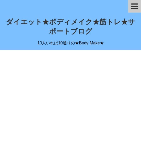
ダイエット★ボディメイク★筋トレ★サ
ポートブログ
10人いれば10通りの★Body Make★