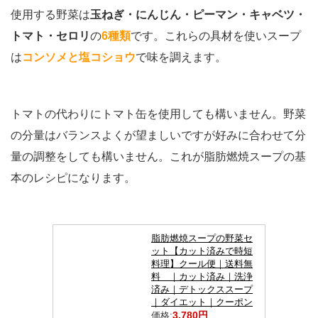
使用する野菜は
玉ねぎ・にんじん・ピーマン・キャベツ・
トマト・セロリ
の
6種類
です。これらの具材を使いスープ
は
コンソメと塩コショウ
で味を調えます。
トマトの代わりにトマト缶を使用しても構いません。野菜
の分量はバランスよくが望ましいですが好みに合わせて分
量の調整をしても構いません。これが脂肪燃焼スープの基
本のレシピになります。
脂肪燃焼スープの野菜セ
ット【カット済みで時短
料理】クール便｜送料無
料 ｜カット済み｜洗浄
済み｜デトックススープ
｜ダイエット｜クーポン
3,780円
価格: