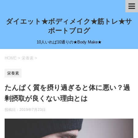
ダイエット★ボディメイク★筋トレ★サ
ポートブログ
10人いれば10通りの★Body Make★
HOME
>
栄養素
>
栄養素
たんぱく質を摂り過ぎると体に悪い？過
剰摂取が良くない理由とは
投稿日：
2019年7月23日