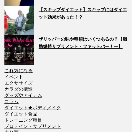
【スキップダイエット】スキップにはダイエ
ット効果があった！？
ザリッパーの味や種類はいくつあるの？【脂
肪燃焼サプリメント・ファットバーナー】
これ気になる
イベント
エクササイズ
カラダの構造
グッズやアイテム
コラム
ダイエット★ボディメイク
ダイエット食品
トレーニング種目
プロテイン・サプリメント