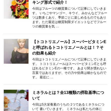
キング形式で紹介！
今回はフルーツの糖質量について記事にしていきま
す。 いちごやマンゴー、キウイ、みかんなどフルー
ツは数多くあり、季節ごとに楽しめるものでもあり
ます。ただ最近は糖質制限ダイエットなどでフルー
ツの糖質量を気 …
【トコトリエノール】スーパービタミンE
と呼ばれるトコトリエノールとは！？そ
の効果も紹介
今回はトコトリエノールについて記事にしていきま
す。 トコトリエノールはスーパービタミンEとも呼
ばれるビタミンEの一種です。 あまり聞き慣れない
言葉ではありますが、その力や効果は確かなもので
す。 最近に …
ミネラルとは？全13種類の摂取基準につ
いて
今回は5大栄養素のうちの 1つであるミネラルにつ
いて 書いていきます。 ミネラルは私たちの体に