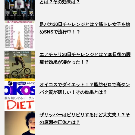
とは？その効果は？
足パカ30日チャレンジとは？筋トレ女子を始
めSNSで流行中！？
エアチャリ30日チャレンジとは？30日後の脚
痩せ効果が凄かった！？
オイコスでダイエット！？脂肪ゼロで高タン
パク質が嬉しい！その効果とは？
ザリッパーはピリピリするけど大丈夫！？そ
の原因や正体とは？