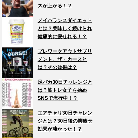
スが上がる！？
メイバランスダイエット
とは？美味しく続けられ
健康的に痩せれる！？
プレワークアウトサプリ
メント、ザ・カースと
は？その効果は？
足パカ30日チャレンジと
は？筋トレ女子を始め
SNSで流行中！？
エアチャリ30日チャレン
ジとは？30日後の脚痩せ
効果が凄かった！？