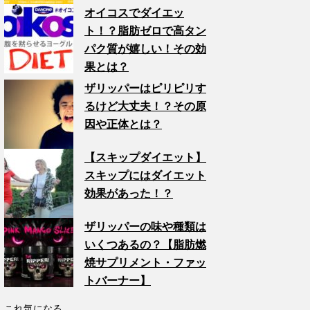
オイコスでダイエッ
ト！？脂肪ゼロで高タン
パク質が嬉しい！その効
果とは？
ザリッパーはピリピリす
るけど大丈夫！？その原
因や正体とは？
【スキップダイエット】
スキップにはダイエット
効果があった！？
ザリッパーの味や種類は
いくつあるの？【脂肪燃
焼サプリメント・ファッ
トバーナー】
これ気になる