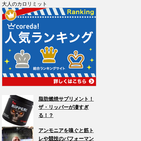
大人のカロリミット
脂肪燃焼サプリメント！
ザ・リッパーが凄すぎ
る！？
アンモニアを嗅ぐと筋ト
レや競技のパフォーマン