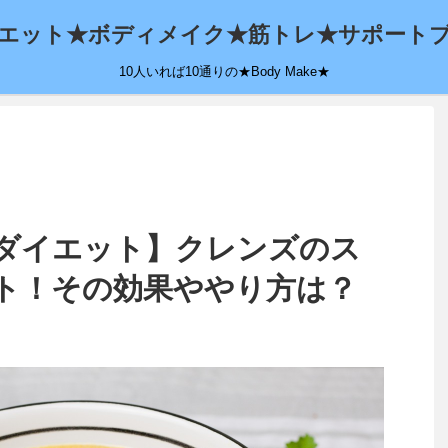
エット★ボディメイク★筋トレ★サポート
10人いれば10通りの★Body Make★
ダイエット】クレンズのス
ト！その効果ややり方は？