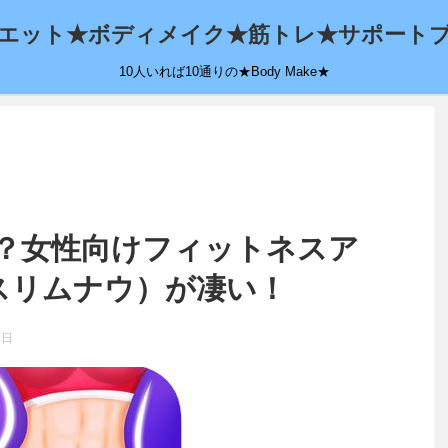
エット★ボディメイク★筋トレ★サポート
10人いれば10通りの★Body Make★
！？女性向けフィットネスア
W（スリムナウ）が凄い！
4日