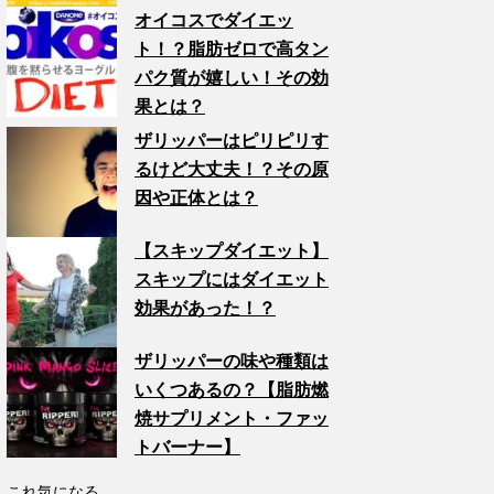
オイコスでダイエッ
ト！？脂肪ゼロで高タン
パク質が嬉しい！その効
果とは？
ザリッパーはピリピリす
るけど大丈夫！？その原
因や正体とは？
【スキップダイエット】
スキップにはダイエット
効果があった！？
ザリッパーの味や種類は
いくつあるの？【脂肪燃
焼サプリメント・ファッ
トバーナー】
これ気になる