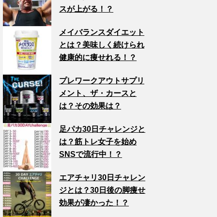
スが上がる！？
メイバランスダイエット
とは？美味しく続けられ
健康的に痩せれる！？
プレワークアウトサプリ
メント、ザ・カースと
は？その効果は？
足パカ30日チャレンジと
は？筋トレ女子を始め
SNSで流行中！？
エアチャリ30日チャレン
ジとは？30日後の脚痩せ
効果が凄かった！？