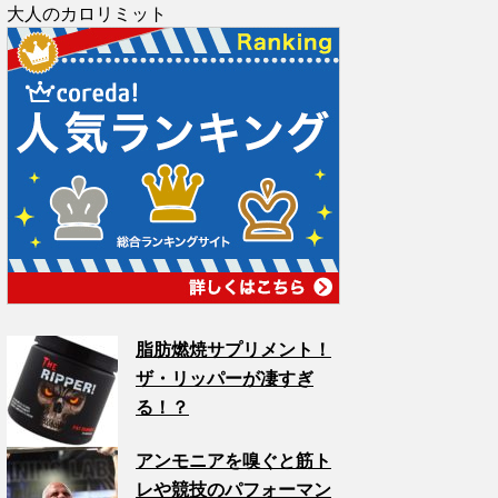
大人のカロリミット
脂肪燃焼サプリメント！
ザ・リッパーが凄すぎ
る！？
アンモニアを嗅ぐと筋ト
レや競技のパフォーマン