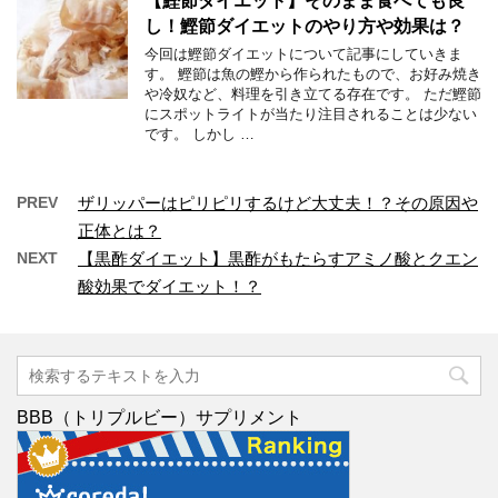
【鰹節ダイエット】そのまま食べても良
し！鰹節ダイエットのやり方や効果は？
今回は鰹節ダイエットについて記事にしていきま
す。 鰹節は魚の鰹から作られたもので、お好み焼き
や冷奴など、料理を引き立てる存在です。 ただ鰹節
にスポットライトが当たり注目されることは少ない
です。 しかし …
PREV
ザリッパーはピリピリするけど大丈夫！？その原因や
正体とは？
NEXT
【黒酢ダイエット】黒酢がもたらすアミノ酸とクエン
酸効果でダイエット！？
BBB（トリプルビー）サプリメント