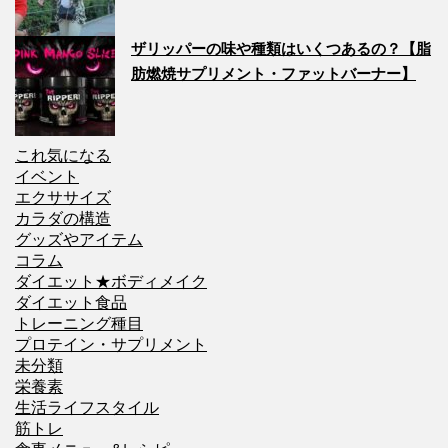
ザリッパーの味や種類はいくつあるの？【脂
肪燃焼サプリメント・ファットバーナー】
これ気になる
イベント
エクササイズ
カラダの構造
グッズやアイテム
コラム
ダイエット★ボディメイク
ダイエット食品
トレーニング種目
プロテイン・サプリメント
未分類
栄養素
生活ライフスタイル
筋トレ