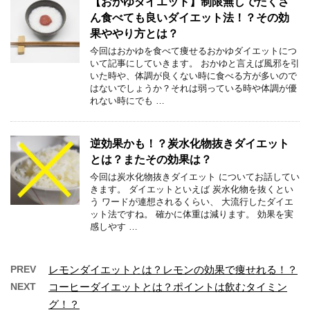
【おかゆダイエット】制限無しでたくさ
ん食べても良いダイエット法！？その効
果ややり方とは？
今回はおかゆを食べて痩せるおかゆダイエットにつ
いて記事にしていきます。 おかゆと言えば風邪を引
いた時や、体調が良くない時に食べる方が多いので
はないでしょうか？それは弱っている時や体調が優
れない時にでも …
逆効果かも！？炭水化物抜きダイエット
とは？またその効果は？
今回は炭水化物抜きダイエット についてお話してい
きます。 ダイエットといえば 炭水化物を抜くとい
う ワードが連想されるくらい、 大流行したダイエ
ット法ですね。 確かに体重は減ります。 効果を実
感しやす …
PREV
レモンダイエットとは？レモンの効果で痩せれる！？
NEXT
コーヒーダイエットとは？ポイントは飲むタイミン
グ！？