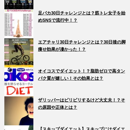
足パカ30日チャレンジとは？筋トレ女子を始
めSNSで流行中！？
エアチャリ30日チャレンジとは？30日後の脚
痩せ効果が凄かった！？
オイコスでダイエット！？脂肪ゼロで高タン
パク質が嬉しい！その効果とは？
ザリッパーはピリピリするけど大丈夫！？そ
の原因や正体とは？
【スキップダイエット】スキップにはダイエ