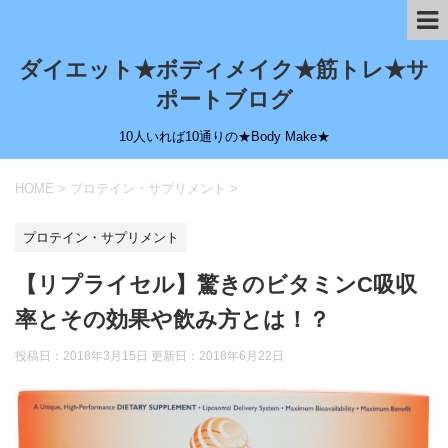
ダイエット★ボディメイク★筋トレ★サ
ポートブログ
10人いれば10通りの★Body Make★
HOME
>
プロテイン・サプリメント
>
プロテイン・サプリメント
【リプライセル】驚きのビタミンC吸収
率とその効果や飲み方とは！？
投稿日：2018年3月15日 更新日：
2018年6月22日