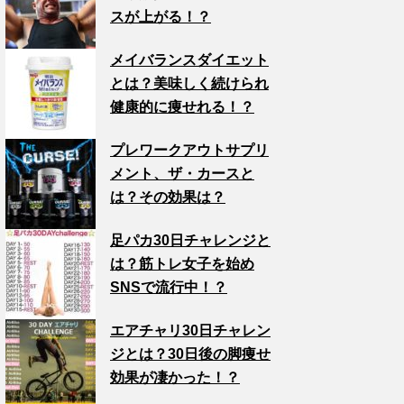
スが上がる！？
メイバランスダイエット
とは？美味しく続けられ
健康的に痩せれる！？
プレワークアウトサプリ
メント、ザ・カースと
は？その効果は？
足パカ30日チャレンジと
は？筋トレ女子を始め
SNSで流行中！？
エアチャリ30日チャレン
ジとは？30日後の脚痩せ
効果が凄かった！？