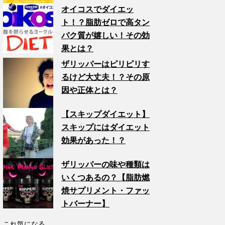
オイコスでダイエッ
ト！？脂肪ゼロで高タン
パク質が嬉しい！その効
果とは？
ザリッパーはピリピリす
るけど大丈夫！？その原
因や正体とは？
【スキップダイエット】
スキップにはダイエット
効果があった！？
ザリッパーの味や種類は
いくつあるの？【脂肪燃
焼サプリメント・ファッ
トバーナー】
これ気になる