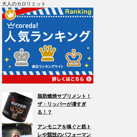
大人のカロリミット
脂肪燃焼サプリメント！
ザ・リッパーが凄すぎ
る！？
アンモニアを嗅ぐと筋ト
レや競技のパフォーマン