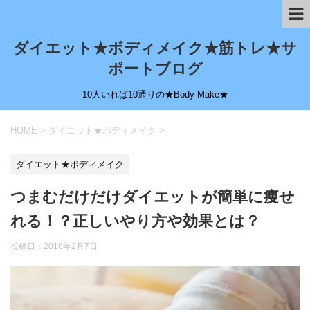
ダイエット★ボディメイク★筋トレ★サ
ポートブログ
10人いれば10通りの★Body Make★
HOME
>
ダイエット★ボディメイク
>
ダイエット★ボディメイク
つまむだけだけダイエットが簡単に痩せ
れる！？正しいやり方や効果とは？
投稿日：
2018年2月7日