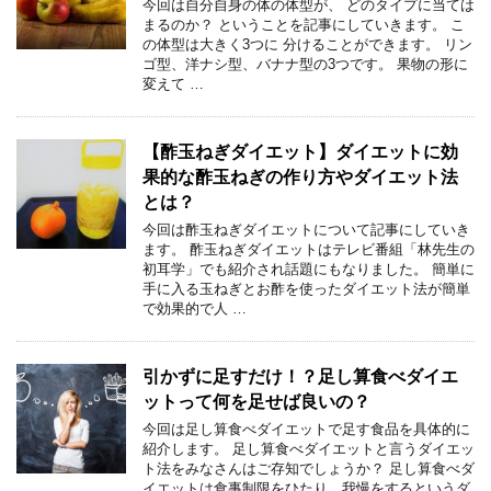
今回は自分自身の体の体型が、 どのタイプに当ては
まるのか？ ということを記事にしていきます。 こ
の体型は大きく3つに 分けることができます。 リン
ゴ型、洋ナシ型、バナナ型の3つです。 果物の形に
変えて …
【酢玉ねぎダイエット】ダイエットに効
果的な酢玉ねぎの作り方やダイエット法
とは？
今回は酢玉ねぎダイエットについて記事にしていき
ます。 酢玉ねぎダイエットはテレビ番組「林先生の
初耳学」でも紹介され話題にもなりました。 簡単に
手に入る玉ねぎとお酢を使ったダイエット法が簡単
で効果的で人 …
引かずに足すだけ！？足し算食べダイエ
ットって何を足せば良いの？
今回は足し算食べダイエットで足す食品を具体的に
紹介します。 足し算食べダイエットと言うダイエッ
ト法をみなさんはご存知でしょうか？ 足し算食べダ
イエットは食事制限をひたり、我慢をするというダ