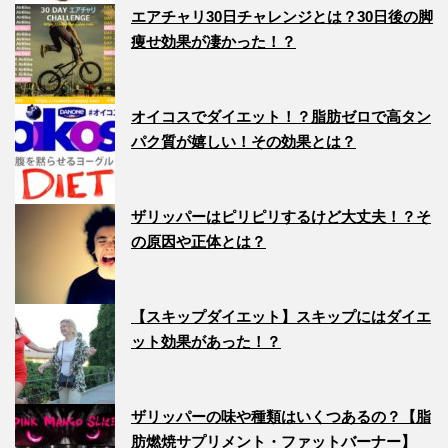
エアチャリ30日チャレンジとは？30日後の脚
痩せ効果が凄かった！？
オイコスでダイエット！？脂肪ゼロで高タン
パク質が嬉しい！その効果とは？
ザリッパーはピリピリするけど大丈夫！？そ
の原因や正体とは？
【スキップダイエット】スキップにはダイエ
ット効果があった！？
ザリッパーの味や種類はいくつあるの？【脂
肪燃焼サプリメント・ファットバーナー】