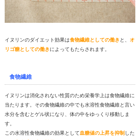
イヌリンのダイエット効果は
食物繊維としての働き
と、
オ
リゴ糖としての働き
によってもたらされます。
食物繊維
イヌリンは消化されない性質のため栄養学上は食物繊維に
当たります。その食物繊維の中でも水溶性食物繊維と言い
水分を含むとゲル状になり、体の中をゆっくり移動しま
す。
この水溶性食物繊維の効果として
血糖値の上昇を抑制
した