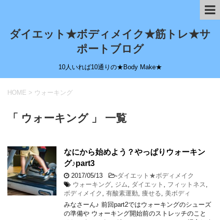
ダイエット★ボディメイク★筋トレ★サ
ポートブログ
10人いれば10通りの★Body Make★
HOME
>
ウォーキング
「 ウォーキング 」 一覧
なにから始めよう？やっぱりウォーキン
グ♪part3
2017/05/13
-
ダイエット★ボディメイク
ウォーキング
,
ジム
,
ダイエット
,
フィットネス
,
ボディメイク
,
有酸素運動
,
痩せる
,
美ボディ
みなさーん♪ 前回part2ではウォーキングのシューズ
の準備や ウォーキング開始前のストレッチのこと